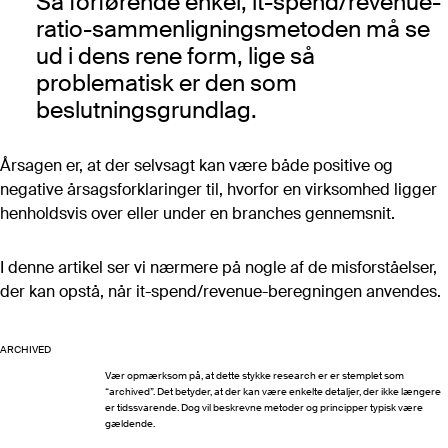
Så forførende enkel, it-spend/revenue-
Vurdering af bemandingsbehov
ratio-sammenligningsmetoden må se
Bilagspakke til D17
ud i dens rene form, lige så
IT-kontoplan
problematisk er den som
IT-kompetencekortlægning
beslutningsgrundlag.
Template til forhandlingsstrategi
Dataark/aftaleark
Årsagen er, at der selvsagt kan være både positive og
It-omkostningsmodellen
negative årsagsforklaringer til, hvorfor en virksomhed ligger
henholdsvis over eller under en branches gennemsnit.
Se flere
I denne artikel ser vi nærmere på nogle af de misforståelser,
der kan opstå, når it-spend/revenue-beregningen anvendes.
Roller
Alle roller
ARCHIVED
IT-ansvarlig
Vær opmærksom på, at dette stykke research er er stemplet som
“archived”. Det betyder, at der kan være enkelte detaljer, der ikke længere
Drift
er tidssvarende. Dog vil beskrevne metoder og principper typisk være
gældende.
Indkøb