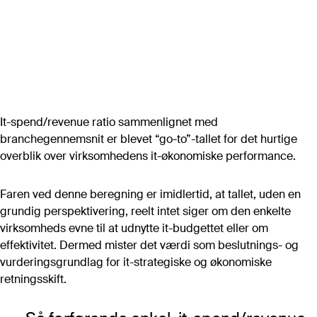
Artikler
Alle artikler (A-Z)
POPULÆRE ARTIKLER
Det store markedsoverblik 2026
Forhandling af Microsoft-aftale
Digital suverænitet i et juridisk perspektiv
It-spend/revenue ratio sammenlignet med
Digital plan B: Software
branchegennemsnit er blevet “go-to”-tallet for det hurtige
Public cloud IaaS – prissammenligning
overblik over virksomhedens it-økonomiske performance.
Vurdering af bemandingsbehov i it-afdelingen
Vigtige software-kontraktvilkår
Faren ved denne beregning er imidlertid, at tallet, uden en
grundig perspektivering, reelt intet siger om den enkelte
virksomheds evne til at udnytte it-budgettet eller om
Se flere
effektivitet. Dermed mister det værdi som beslutnings- og
vurderingsgrundlag for it-strategiske og økonomiske
retningsskift.
Værktøjer
Alle værktøjer