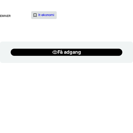
Kontrakt og Licens
Salg og rådgivning
It-økonomi
EMNER
Se flere
Få adgang
Tilbage