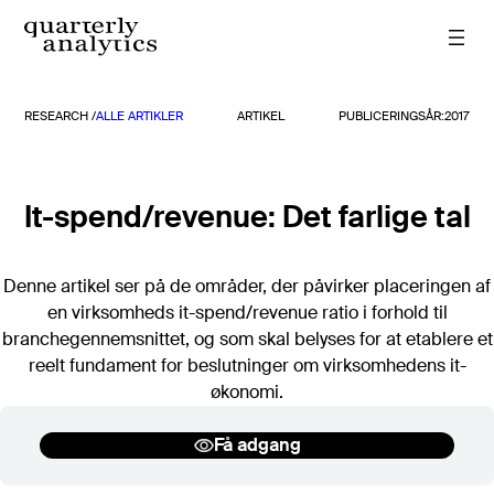
Spring
til
indhold
RESEARCH /
ALLE ARTIKLER
ARTIKEL
PUBLICERINGSÅR:
2017
Rapporter
Alle rapporter
TIDLIGERE RAPPORTER
It-spend/revenue: Det farlige tal
2026
2025
Denne artikel ser på de områder, der påvirker placeringen af
2024
en virksomheds it-spend/revenue ratio i forhold til
2023
branchegennemsnittet, og som skal belyses for at etablere et
2022
reelt fundament for beslutninger om virksomhedens it-
2021
økonomi.
2020
Søg
Få adgang