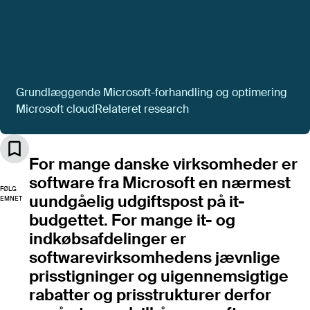
Artikler
Alle artikler (A-Z)
POPULÆRE ARTIKLER
Det store markedsoverblik 2026
Forhandling af Microsoft-aftale
Grundlæggende Microsoft-forhandling og optimering
Digital suverænitet i et juridisk perspektiv
Microsoft cloud
Relateret research
Digital plan B: Software
Public cloud IaaS – prissammenligning
Vurdering af bemandingsbehov i it-afdelingen
For mange danske virksomheder er
Vigtige software-kontraktvilkår
software fra Microsoft en nærmest
FØLG
uundgåelig udgiftspost på it-
EMNET
budgettet. For mange it- og
indkøbsafdelinger er
Se flere
softwarevirksomhedens jævnlige
prisstigninger og uigennemsigtige
Værktøjer
Alle værktøjer
rabatter og prisstrukturer derfor