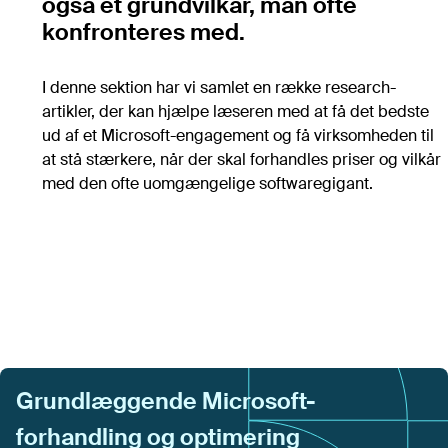
også et grundvilkår, man ofte
Vurdering af bemandingsbehov
konfronteres med.
Bilagspakke til D17
IT-kontoplan
I denne sektion har vi samlet en række research-
IT-kompetencekortlægning
artikler, der kan hjælpe læseren med at få det bedste
Template til forhandlingsstrategi
ud af et Microsoft-engagement og få virksomheden til
Dataark/aftaleark
at stå stærkere, når der skal forhandles priser og vilkår
It-omkostningsmodellen
med den ofte uomgængelige softwaregigant.
Se flere
Roller
Alle roller
IT-ansvarlig
Grundlæggende Microsoft-
Drift
Indkøb
forhandling og optimering