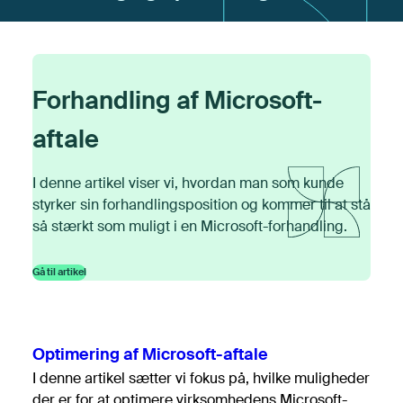
Kontrakt og Licens
Salg og rådgivning
Forhandling af Microsoft-
Se flere
aftale
Tilbage
I denne artikel viser vi, hvordan man som kunde
styrker sin forhandlingsposition og kommer til at stå
så stærkt som muligt i en Microsoft-forhandling.
Gå til artikel
Optimering af Microsoft-aftale
I denne artikel sætter vi fokus på, hvilke muligheder
der er for at optimere virksomhedens Microsoft-