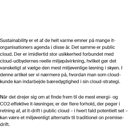
Artikler
Alle artikler (A-Z)
POPULÆRE ARTIKLER
Det store markedsoverblik 2026
Forhandling af Microsoft-aftale
Sustainability er et af de helt varme emner på mange it-
Digital suverænitet i et juridisk perspektiv
organisationers agenda i disse år. Det samme er public
Digital plan B: Software
cloud. Der er imidlertid stor usikkerhed forbundet med
Public cloud IaaS – prissammenligning
cloud-udbydernes reelle miljøpåvirkning, hvilket gør det
Vurdering af bemandingsbehov i it-afdelingen
vanskeligt at vælge den mest miljøvenlige løsning i skyen. I
Vigtige software-kontraktvilkår
denne artikel ser vi nærmere på, hvordan man som cloud-
kunde kan indarbejde bæredygtighed i sin cloud-strategi.
Når det drejer sig om at finde frem til de mest energi- og
Se flere
CO2-effektive it-løsninger, er der flere forhold, der peger i
retning af, at it-drift i public cloud – i hvert fald potentielt set –
Værktøjer
Alle værktøjer
kan være et miljøvenligt alternativ til traditionel on premise-
drift.