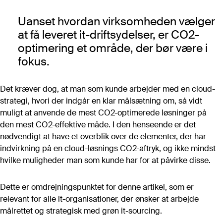
Vurdering af bemandingsbehov
Uanset hvordan virksomheden vælger
Bilagspakke til D17
at få leveret it-driftsydelser, er CO2-
IT-kontoplan
optimering et område, der bør være i
IT-kompetencekortlægning
Template til forhandlingsstrategi
fokus.
Dataark/aftaleark
It-omkostningsmodellen
Det kræver dog, at man som kunde arbejder med en cloud-
strategi, hvori der indgår en klar målsætning om, så vidt
muligt at anvende de mest CO2-optimerede løsninger på
den mest CO2-effektive måde. I den henseende er det
Se flere
nødvendigt at have et overblik over de elementer, der har
indvirkning på en cloud-løsnings CO2-aftryk, og ikke mindst
Roller
Alle roller
hvilke muligheder man som kunde har for at påvirke disse.
IT-ansvarlig
Dette er omdrejningspunktet for denne artikel, som er
Drift
relevant for alle it-organisationer, der ønsker at arbejde
målrettet og strategisk med grøn it-sourcing.
Indkøb