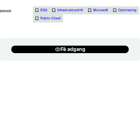
Kontrakt og Licens
Salg og rådgivning
ESG
Infrastrukturdrift
Microsoft
Optimering
EMNER
Public Cloud
Se flere
Få adgang
Tilbage