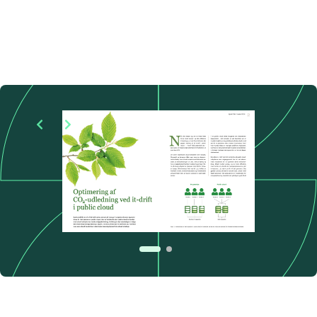
Se flere
Søg i:
Artikler
Prisdata
Rapporter
Værktøjer
Emner
Alle emner (A-Z)
POPULÆRE EMNER
Digital suverænitet
Microsoft
Forhandling
Public cloud
It-økonomi
Kontrakter og vilkår
Sourcingstrategi
Se flere