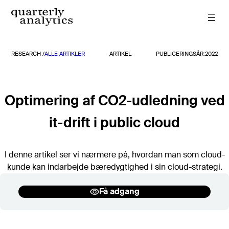
Spring
til
indhold
RESEARCH /
ALLE ARTIKLER
ARTIKEL
PUBLICERINGSÅR:
2022
Rapporter
Alle rapporter
TIDLIGERE RAPPORTER
Optimering af CO2-udledning ved
2026
it-drift i public cloud
2025
2024
2023
I denne artikel ser vi nærmere på, hvordan man som cloud-
2022
kunde kan indarbejde bæredygtighed i sin cloud-strategi.
2021
2020
Få adgang
Søg