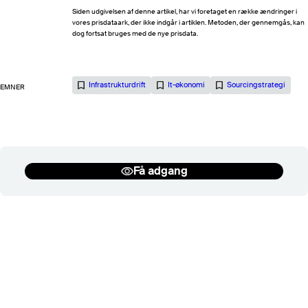
Kontrakt og Licens
Siden udgivelsen af denne artikel, har vi foretaget en række ændringer i
Salg og rådgivning
vores prisdataark, der ikke indgår i artiklen. Metoden, der gennemgås, kan
dog fortsat bruges med de nye prisdata.
Se flere
Infrastrukturdrift
It-økonomi
Sourcingstrategi
EMNER
Tilbage
Få adgang