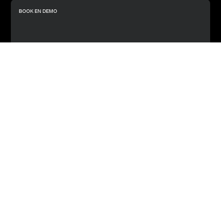
BOOK EN DEMO
Få en gennemgang af
vores platform
KOM I GANG
Se hvad du får med
i et abonnement