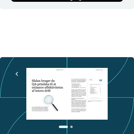
Se flere
Søg i:
Emner
Artikler
Prisdata
Rapporter
Værktøjer
Alle emner (A-Z)
POPULÆRE EMNER
Digital suverænitet
Microsoft
Forhandling
Public cloud
It-økonomi
Kontrakter og vilkår
Sourcingstrategi
Se flere