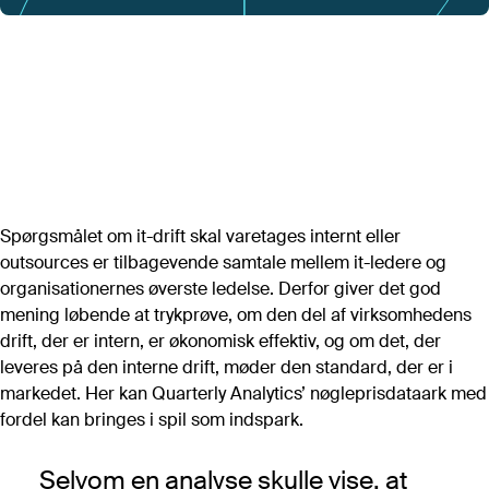
Artikler
Alle artikler (A-Z)
POPULÆRE ARTIKLER
Det store markedsoverblik 2026
Forhandling af Microsoft-aftale
Digital suverænitet i et juridisk perspektiv
Digital plan B: Software
Public cloud IaaS – prissammenligning
Spørgsmålet om it-drift skal varetages internt eller
Vurdering af bemandingsbehov i it-afdelingen
outsources er tilbagevende samtale mellem it-ledere og
Vigtige software-kontraktvilkår
organisationernes øverste ledelse. Derfor giver det god
mening løbende at trykprøve, om den del af virksomhedens
drift, der er intern, er økonomisk effektiv, og om det, der
leveres på den interne drift, møder den standard, der er i
Se flere
markedet. Her kan Quarterly Analytics’ nøgleprisdataark med
fordel kan bringes i spil som indspark.
Værktøjer
Alle værktøjer
Selvom en analyse skulle vise, at