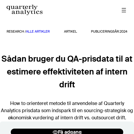
Spring
til
indhold
RESEARCH /
ALLE ARTIKLER
ARTIKEL
PUBLICERINGSÅR:
2024
Rapporter
Alle rapporter
TIDLIGERE RAPPORTER
Sådan bruger du QA-prisdata til at
2026
estimere effektiviteten af intern
2025
2024
drift
2023
2022
2021
How to orienteret metode til anvendelse af Quarterly
2020
Analytics prisdata som indspark til en sourcing-strategisk og
økonomisk vurdering af intern drift vs. outsourcet drift.
Søg
Få adgang