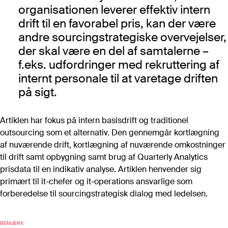
Vurdering af bemandingsbehov
organisationen leverer effektiv intern
Bilagspakke til D17
drift til en favorabel pris, kan der være
IT-kontoplan
andre sourcingstrategiske overvejelser,
IT-kompetencekortlægning
der skal være en del af samtalerne –
Template til forhandlingsstrategi
f.eks. udfordringer med rekruttering af
Dataark/aftaleark
internt personale til at varetage driften
It-omkostningsmodellen
på sigt.
Artiklen har fokus på intern basisdrift og traditionel
Se flere
outsourcing som et alternativ. Den gennemgår kortlægning
af nuværende drift, kortlægning af nuværende omkostninger
Roller
til drift samt opbygning samt brug af Quarterly Analytics
Alle roller
prisdata til en indikativ analyse. Artiklen henvender sig
primært til it-chefer og it-operations ansvarlige som
IT-ansvarlig
forberedelse til sourcingstrategisk dialog med ledelsen.
Drift
Indkøb
BEMÆRK