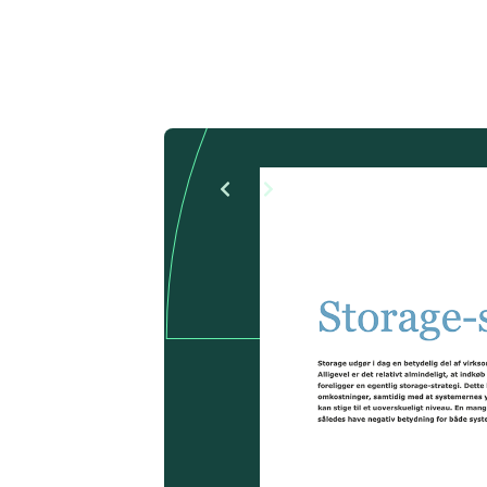
Søg i:
Artikler
Prisdata
Rapporter
Se flere
Værktøjer
Alle værktøjer
Vurdering af bemandingsbehov
Bilagspakke til D17
IT-kontoplan
IT-kompetencekortlægning
Template til forhandlingsstrategi
Dataark/aftaleark
It-omkostningsmodellen