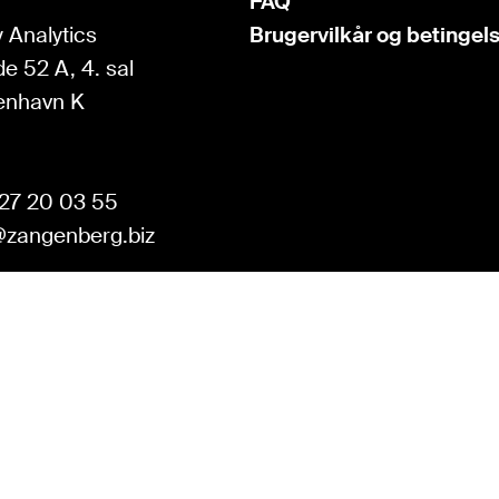
FAQ
 Analytics
Brugervilkår og betingel
e 52 A, 4. sal
enhavn K
27 20 03 55
zangenberg.biz
KOM I GANG
Se hvad du får 