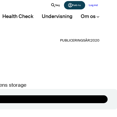
Søg
Køb nu
Log ind
Health Check
Undervisning
Om os
PUBLICERINGSÅR:
2020
Artikler
Alle artikler (A-Z)
POPULÆRE ARTIKLER
Det store markedsoverblik 2026
Forhandling af Microsoft-aftale
nens storage
Digital suverænitet i et juridisk perspektiv
Digital plan B: Software
Public cloud IaaS – prissammenligning
Vurdering af bemandingsbehov i it-
afdelingen