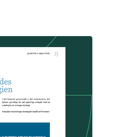
Vigtige software-kontraktvilkår
e flere