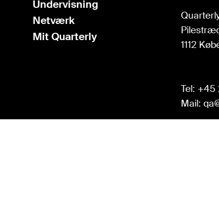
Undervisning
Quarterly
Netværk
Pilestræd
Mit Quarterly
1112 Køb
Tel:
+45 
Mail:
qa@
BOOK EN DEMO
Få en gennemgang af