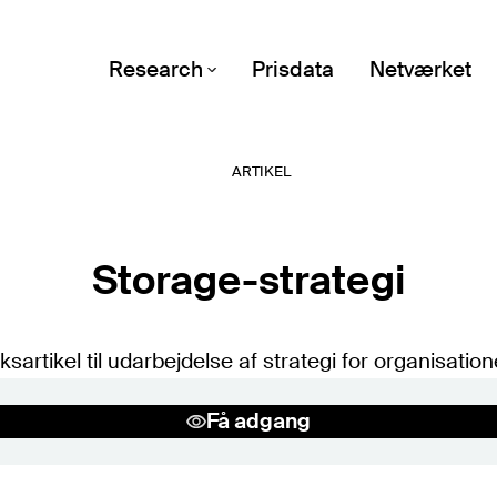
Research
Prisdata
Netværket
ARTIKEL
Emner
Alle emner (A-Z)
POPULÆRE EMNER
Storage-strategi
Digital suverænitet
Microsoft
artikel til udarbejdelse af strategi for organisatio
Forhandling
Public cloud
Få adgang
It-økonomi
Kontrakter og vilkår
Sourcingstrategi