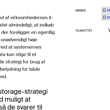
Di
EMNER
el af virksomhedernes it-
S
ativt almindeligt, at indkøb
TILKNYTTET
 der foreligger en egentlig
l unødvendigt høje
 med at systemernes
 kan stige til et
e strategi for brug af
 betydning for både
hed.
storage-strategi
ad muligt at
så de svarer til