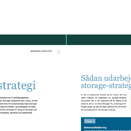
Værktøjer
Se flere
S
Roller
Alle roller
IT-ansvarlig
Drift
Indkøb
Kontrakt og Licens
Salg og rådgivning