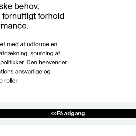
iske behov,
fornuftigt forhold
ormance.
et med at udforme en
afdækning, sourcing af
-politikker. Den henvender
rations ansvarlige og
e roller
Få adgang