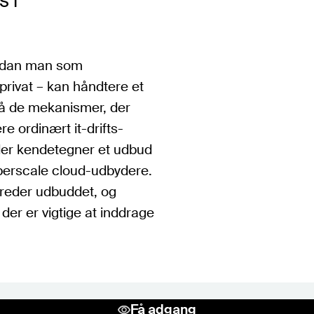
s i
ordan man som
 privat – kan håndtere et
på de mekanismer, der
e ordinært it-drifts-
der kendetegner et udbud
yperscale cloud-udbydere.
reder udbuddet, og
er er vigtige at inddrage
Få adgang