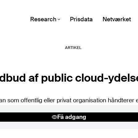
Research
Prisdata
Netværket
ARTIKEL
Emner
Alle emner (A-Z)
POPULÆRE EMNER
dbud af public cloud-ydels
Digital suverænitet
Microsoft
som offentlig eller privat organisation håndterer e
Forhandling
Public cloud
Få adgang
It-økonomi
Kontrakter og vilkår
Sourcingstrategi