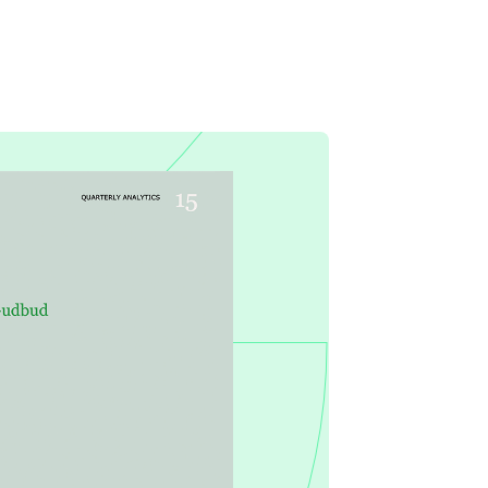
Vigtige software-kontraktvilkår
e flere