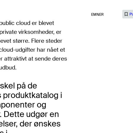
P
EMNER
 public cloud er blevet
private virksomheder, er
levet større. Flere steder
cloud-udgifter har nået et
r attraktivt at sende deres
 udbud.
rskel på de
 produktkatalog i
omponenter og
r. Dette udgør en
elser, der ønskes