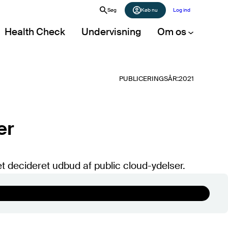
Søg
Køb nu
Log ind
Health Check
Undervisning
Om os
PUBLICERINGSÅR:
2021
Artikler
Alle artikler (A-Z)
POPULÆRE ARTIKLER
er
Det store markedsoverblik 2026
Forhandling af Microsoft-aftale
t decideret udbud af public cloud-ydelser.
Digital suverænitet i et juridisk perspektiv
Digital plan B: Software
Public cloud IaaS – prissammenligning
Vurdering af bemandingsbehov i it-
afdelingen