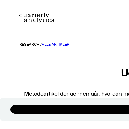
Spring
til
indhold
RESEARCH /
ALLE ARTIKLER
Rapporter
Alle rapporter
TIDLIGERE RAPPORTER
U
2026
2025
Metodeartikel der gennemgår, hvordan man 
2024
2023
2022
2021
Søg
2020