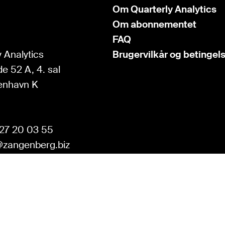
Om Quarterly Analytics
Om abonnementet
FAQ
 Analytics
Brugervilkår og betingel
e 52 A, 4. sal
enhavn K
27 20 03 55
zangenberg.biz
KOM I GANG