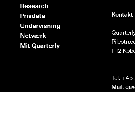
Research
Kontakt
Prisdata
Undervisning
Quarterly
Netværk
Pilestræd
Mit Quarterly
1112 Køb
Tel:
+45 
Mail:
qa@
BOOK EN DEMO