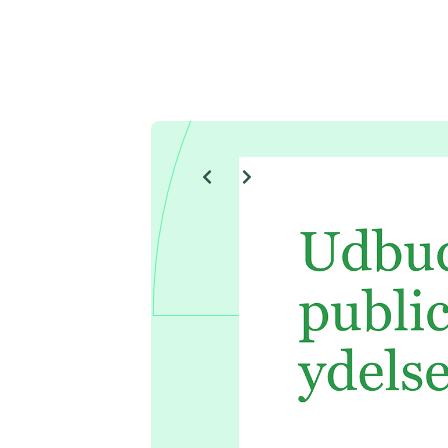
Søg i:
Artikler
Prisdata
Rapporter
Se flere
Værktøjer
Alle værktøjer
Vurdering af bemandingsbehov
Bilagspakke til D17
IT-kontoplan
IT-kompetencekortlægning
Template til forhandlingsstrategi
Dataark/aftaleark
It-omkostningsmodellen