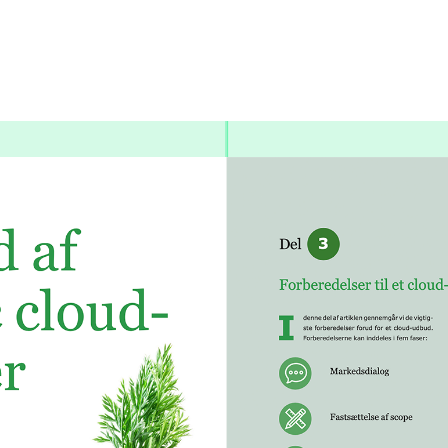
Værktøjer
Se flere
S
Roller
Alle roller
IT-ansvarlig
Drift
Indkøb
Kontrakt og Licens
Salg og rådgivning