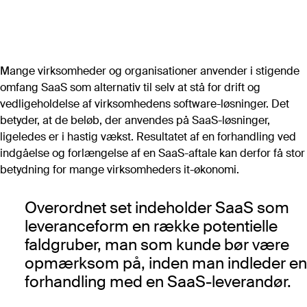
Artikler
Alle artikler (A-Z)
POPULÆRE ARTIKLER
Det store markedsoverblik 2026
Mange virksomheder og organisationer anvender i stigende
omfang SaaS som alternativ til selv at stå for drift og
Forhandling af Microsoft-aftale
vedligeholdelse af virksomhedens software-løsninger. Det
Digital suverænitet i et juridisk perspektiv
betyder, at de beløb, der anvendes på SaaS-løsninger,
Digital plan B: Software
ligeledes er i hastig vækst. Resultatet af en forhandling ved
Public cloud IaaS – prissammenligning
indgåelse og forlængelse af en SaaS-aftale kan derfor få stor
Vurdering af bemandingsbehov i it-afdelingen
betydning for mange virksomheders it-økonomi.
Vigtige software-kontraktvilkår
Overordnet set indeholder SaaS som
leveranceform en række potentielle
Se flere
faldgruber, man som kunde bør være
opmærksom på, inden man indleder en
Værktøjer
Alle værktøjer
forhandling med en SaaS-leverandør.