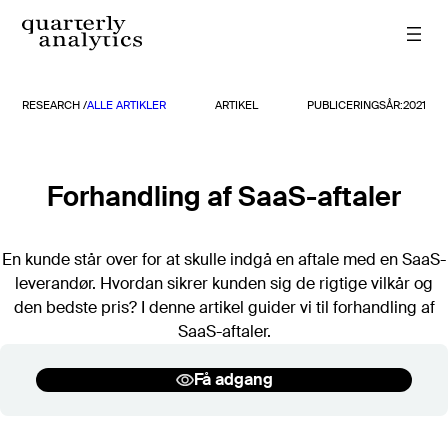
Spring
til
indhold
RESEARCH /
ALLE ARTIKLER
ARTIKEL
PUBLICERINGSÅR:
2021
Rapporter
Alle rapporter
TIDLIGERE RAPPORTER
Forhandling af SaaS-aftaler
2026
2025
En kunde står over for at skulle indgå en aftale med en SaaS-
2024
leverandør. Hvordan sikrer kunden sig de rigtige vilkår og
2023
den bedste pris? I denne artikel guider vi til forhandling af
2022
SaaS-aftaler.
2021
Søg
2020
Få adgang
Søg i: