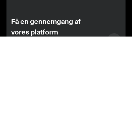
Få en gennemgang af
vores platform
KOM I GANG
Se hvad du får med
i et abonnement