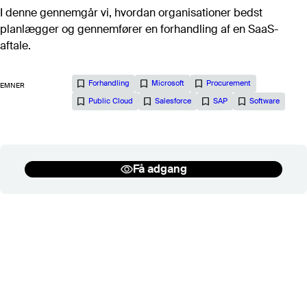
Vurdering af bemandingsbehov
I denne gennemgår vi, hvordan organisationer bedst
Bilagspakke til D17
planlægger og gennemfører en forhandling af en SaaS-
aftale.
IT-kontoplan
IT-kompetencekortlægning
Template til forhandlingsstrategi
Forhandling
Microsoft
Procurement
EMNER
Dataark/aftaleark
Public Cloud
Salesforce
SAP
Software
It-omkostningsmodellen
Få adgang
Se flere
Roller
Alle roller
IT-ansvarlig
Drift
Indkøb