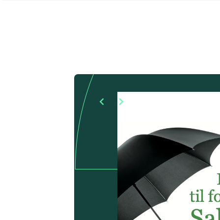
Søg i:
Artikler
Prisdata
Rapporter
Se flere
Værktøjer
Alle værktøjer
Vurdering af bemandingsbehov
Bilagspakke til D17
IT-kontoplan
IT-kompetencekortlægning
Template til forhandlingsstrategi
Dataark/aftaleark
It-omkostningsmodellen