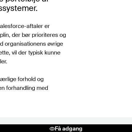
gssystemer.
alesforce-aftaler er
lin, der bør prioriteres og
ed organisationens øvrige
te, vil der typisk kunne
er.
særlige forhold og
en forhandling med
Få adgang