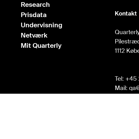
Research
Kontakt
Prisdata
Undervisning
Quarterly
Netværk
Pilestræd
Mit Quarterly
1112 Køb
Tel:
+45 
Mail:
qa@
BOOK EN DEMO