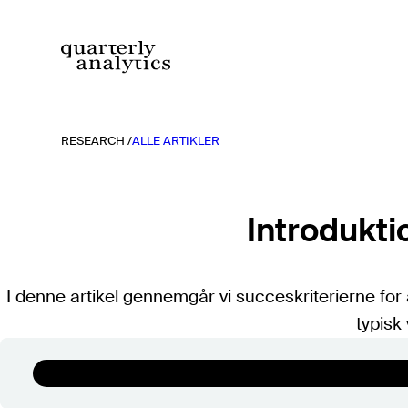
Spring
til
indhold
RESEARCH /
ALLE ARTIKLER
Rapporter
Alle rapporter
TIDLIGERE RAPPORTER
Introduktio
2026
2025
I denne artikel gennemgår vi succeskriterierne fo
2024
typisk
2023
2022
2021
Søg
2020