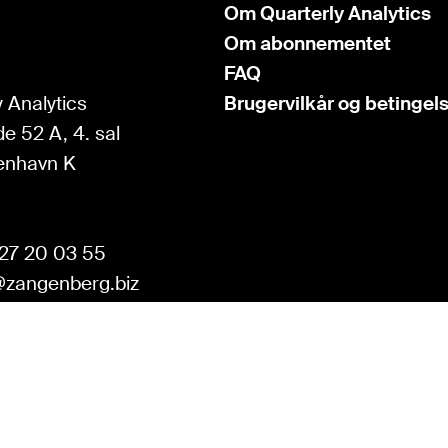
Om Quarterly Analytics
Om abonnementet
FAQ
 Analytics
Brugervilkår og betingel
e 52 A, 4. sal
enhavn K
27 20 03 55
zangenberg.biz
KOM I GANG