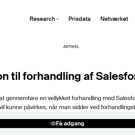
Research
Prisdata
Netværket
ARTIKEL
Emner
Alle emner (A-Z)
POPULÆRE EMNER
n til forhandling af Salesf
Digital suverænitet
Microsoft
r at gennemføre en vellykket forhandling med Salesf
Forhandling
 vil kunne påvirkes, når man sidder ved forhandlings
Public cloud
It-økonomi
Få adgang
Kontrakter og vilkår
Sourcingstrategi