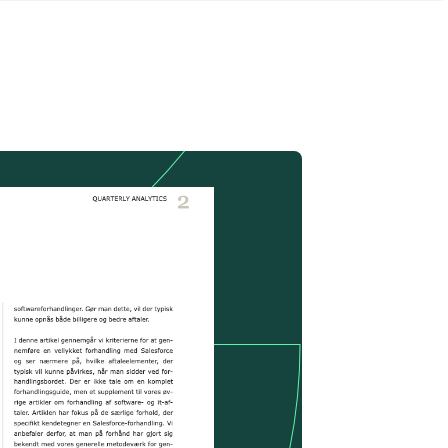
Vigtige software-kontraktvilkår
e flere