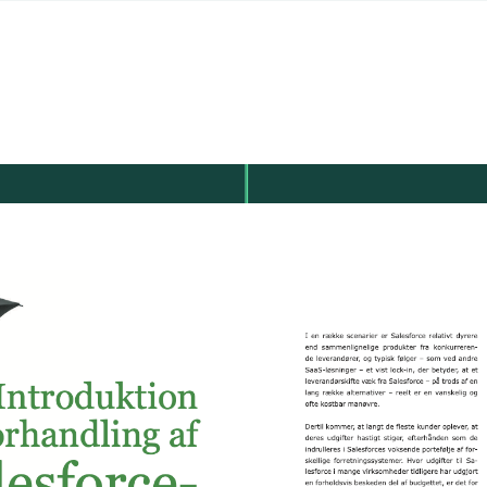
Værktøjer
Se flere
S
Roller
Alle roller
IT-ansvarlig
Drift
Indkøb
Kontrakt og Licens
Salg og rådgivning