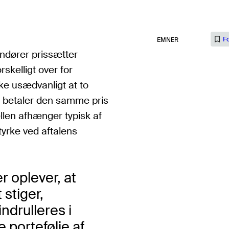
F
EMNER
dører prissætter
skelligt over for
kke usædvanligt at to
e betaler den samme pris
llen afhænger typisk af
yrke ved aftalens
r oplever, at
 stiger,
ndrulleres i
 portefølje af