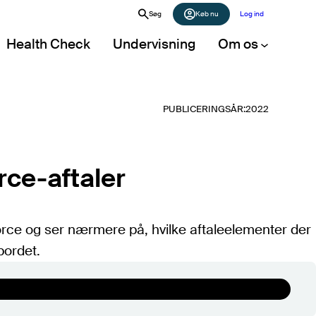
Søg
Køb nu
Log ind
Health Check
Undervisning
Om os
PUBLICERINGSÅR:
2022
Artikler
Alle artikler (A-Z)
POPULÆRE ARTIKLER
orce-aftaler
Det store markedsoverblik 2026
Forhandling af Microsoft-aftale
orce og ser nærmere på, hvilke aftaleelementer der
Digital suverænitet i et juridisk perspektiv
bordet.
Digital plan B: Software
Public cloud IaaS – prissammenligning
Vurdering af bemandingsbehov i it-
afdelingen