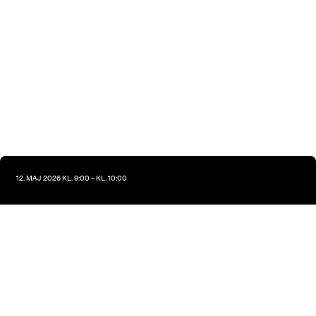
12. MAJ 2026 KL. 9:00 – KL. 10:00
A New World: Negotiating with
Microsoft After the Launch of M365
E7