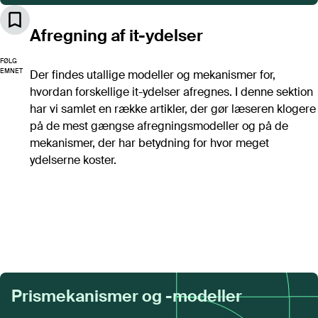
Artikler
Alle artikler (A-Z)
Afregning af it-ydelser
POPULÆRE ARTIKLER
FØLG
Det store markedsoverblik 2026
EMNET
Der findes utallige modeller og mekanismer for,
Forhandling af Microsoft-aftale
hvordan forskellige it-ydelser afregnes. I denne sektion
har vi samlet en række artikler, der gør læseren klogere
Digital suverænitet i et juridisk perspektiv
på de mest gængse afregningsmodeller og på de
Digital plan B: Software
mekanismer, der har betydning for hvor meget
Public cloud IaaS – prissammenligning
ydelserne koster.
Vurdering af bemandingsbehov i it-afdelingen
Vigtige software-kontraktvilkår
Se flere
Værktøjer
Alle værktøjer
Prismekanismer og -modeller