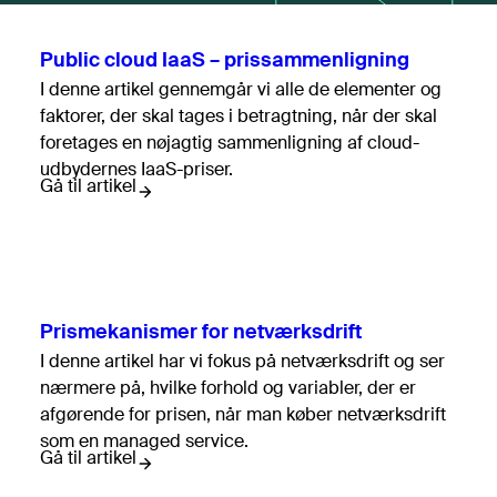
Vurdering af bemandingsbehov
Bilagspakke til D17
Public cloud IaaS – prissammenligning
IT-kontoplan
I denne artikel gennemgår vi alle de elementer og
IT-kompetencekortlægning
faktorer, der skal tages i betragtning, når der skal
Template til forhandlingsstrategi
foretages en nøjagtig sammenligning af cloud-
Dataark/aftaleark
udbydernes IaaS-priser.
Gå til artikel
It-omkostningsmodellen
Se flere
Prismekanismer for netværksdrift
Roller
Alle roller
I denne artikel har vi fokus på netværksdrift og ser
nærmere på, hvilke forhold og variabler, der er
afgørende for prisen, når man køber netværksdrift
IT-ansvarlig
som en managed service.
Drift
Gå til artikel
Indkøb