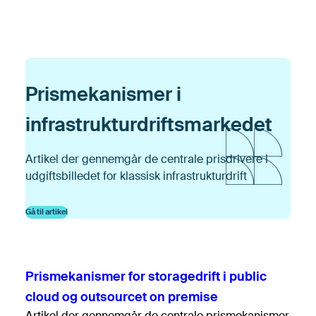
Kontrakt og Licens
Salg og rådgivning
Se flere
Prismekanismer i
infrastrukturdriftsmarkedet
Tilbage
Artikel der gennemgår de centrale prisdrivere i
udgiftsbilledet for klassisk infrastrukturdrift
Gå til artikel
Prismekanismer for storagedrift i public
cloud og outsourcet on premise