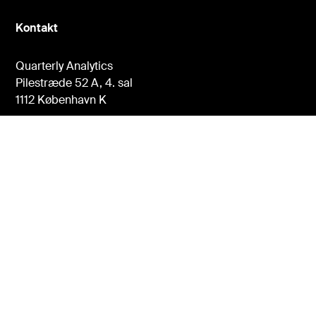
Kontakt
Quarterly Analytics
Pilestræde 52 A, 4. sal
1112 København K
Tel:
+45 27 20 03 55
Mail:
qa@zangenberg.biz
Om Quarterly Analytics
Om abonnementet
FAQ
Brugervilkår og betingelser
Følg os
LinkedIn